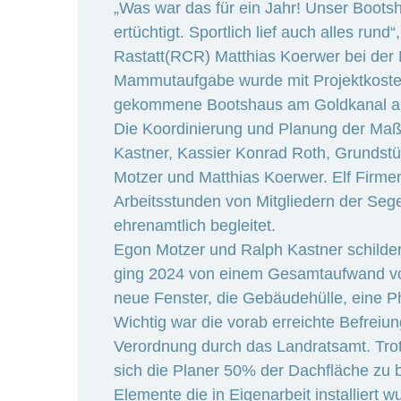
„Was war das für ein Jahr! Unser Boots
ertüchtigt. Sportlich lief auch alles rund
Rastatt(RCR) Matthias Koerwer bei der 
Mammutaufgabe wurde mit Projektkosten
gekommene Bootshaus am Goldkanal au
Die Koordinierung und Planung der Maß
Kastner, Kassier Konrad Roth, Grundstü
Motzer und Matthias Koerwer. Elf Firm
Arbeitsstunden von Mitgliedern der Seg
ehrenamtlich begleitet.
Egon Motzer und Ralph Kastner schilde
ging 2024 von einem Gesamtaufwand vo
neue Fenster, die Gebäudehülle, eine P
Wichtig war die vorab erreichte Befreiu
Verordnung durch das Landratsamt. Trot
sich die Planer 50% der Dachfläche zu b
Elemente die in Eigenarbeit installiert 