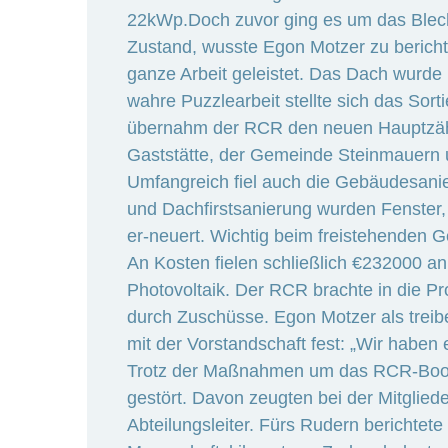
22kWp.Doch zuvor ging es um das Blech
Zustand, wusste Egon Motzer zu berichte
ganze Arbeit geleistet. Das Dach wurde
wahre Puzzlearbeit stellte sich das Sort
übernahm der RCR den neuen Hauptzähle
Gaststätte, der Gemeinde Steinmauern
Umfangreich fiel auch die Gebäudesan
und Dachfirstsanierung wurden Fenster, 
er-neuert. Wichtig beim freistehenden G
An Kosten fielen schließlich €232000 a
Photovoltaik. Der RCR brachte in die 
durch Zuschüsse. Egon Motzer als trei
mit der Vorstandschaft fest: „Wir haben 
Trotz der Maßnahmen um das RCR-Boots
gestört. Davon zeugten bei der Mitglie
Abteilungsleiter. Fürs Rudern berichtet