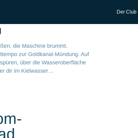
Der Club
g
Füßen, die Maschine brummt.
itttempo zur Goldkanal-Mündung. Auf
 spüren, über die Wasseroberfläche
n
beim RCR
ter dir im Kielwasser…
otorboot…
Ufern