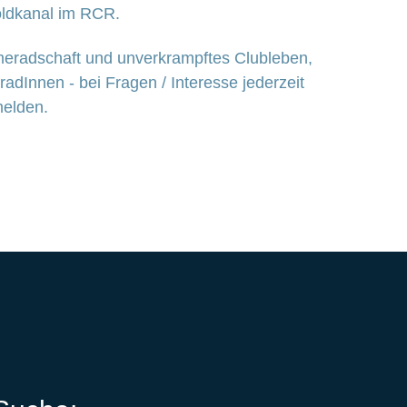
oldkanal im RCR.
ameradschaft und unverkrampftes Clubleben,
dInnen - bei Fragen / Interesse jederzeit
melden.