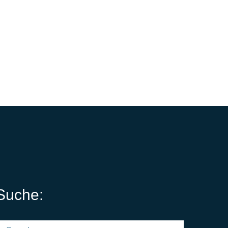
Suche:
earch for: