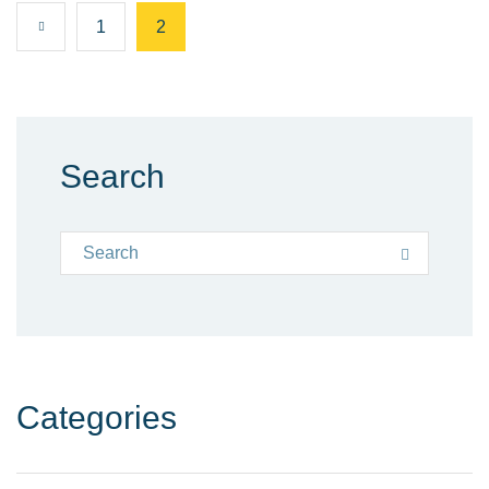
Seitennummerierung d
1
2
Search
Search for:
Search
Categories