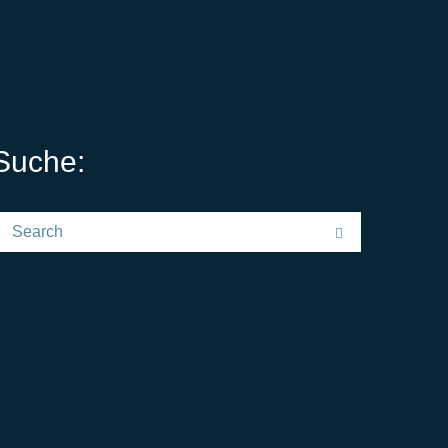
Suche:
earch for:
Search