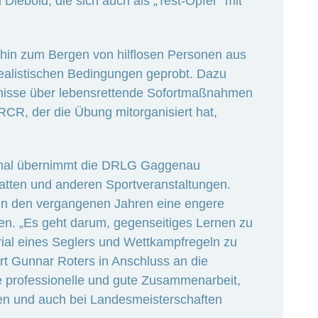
Diebold, die sich auch als „Test-Opfer“ mit
 hin zum Bergen von hilflosen Personen aus
ealistischen Bedingungen geprobt. Dazu
tnisse über lebensrettende Sofortmaßnahmen
CR, der die Übung mitorganisiert hat,
anal übernimmt die DRLG Gaggenau
gatten und anderen Sportveranstaltungen.
in den vergangenen Jahren eine engere
en. „Es geht darum, gegenseitiges Lernen zu
ial eines Seglers und Wettkampfregeln zu
rt Gunnar Roters in Anschluss an die
ie professionelle und gute Zusammenarbeit,
ngen und auch bei Landesmeisterschaften