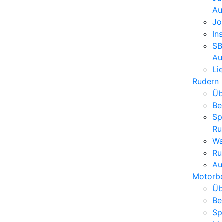
Au
Jo
In
SB
Au
Li
Rudern
Üb
Be
Sp
Ru
Wa
Ru
Au
Motorb
Üb
Be
Sp