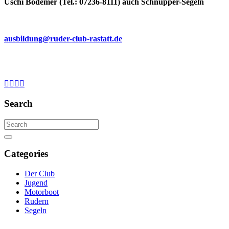
Uschi Bodemer (Tel.: 07236-8111) auch Schnupper-Segeln
ausbildung@ruder-club-rastatt.de
Search
Search
for:
Search
Categories
Der Club
Jugend
Motorboot
Rudern
Segeln