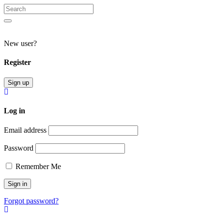
Search
for:
Search
New user?
Register
Sign up
Log in
Email address
Password
Remember Me
Forgot password?