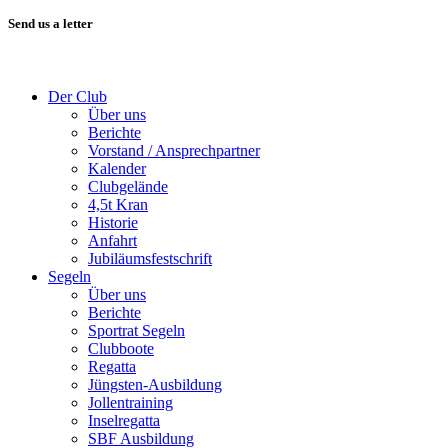
Send us a letter
Der Club
Über uns
Berichte
Vorstand / Ansprechpartner
Kalender
Clubgelände
4,5t Kran
Historie
Anfahrt
Jubiläumsfestschrift
Segeln
Über uns
Berichte
Sportrat Segeln
Clubboote
Regatta
Jüngsten-Ausbildung
Jollentraining
Inselregatta
SBF Ausbildung