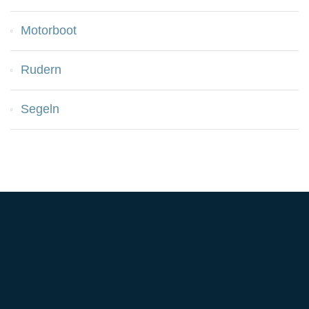
Motorboot
Rudern
Segeln