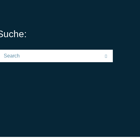
Suche:
earch for:
Search