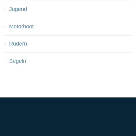
Jugend
Motorboot
Rudern
Segeln